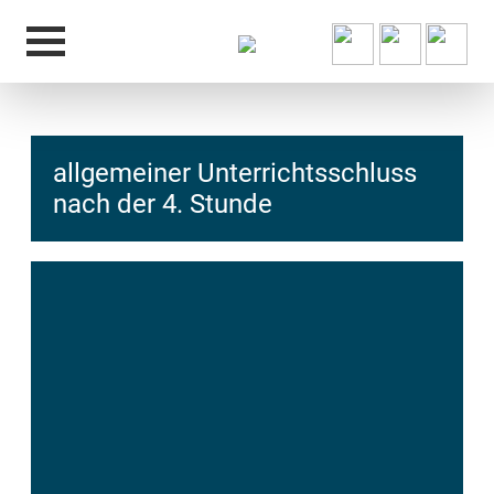
allgemeiner Unterrichtsschluss
nach der 4. Stunde
hcs
t@elu
id-gh
kalsn
ed.ne