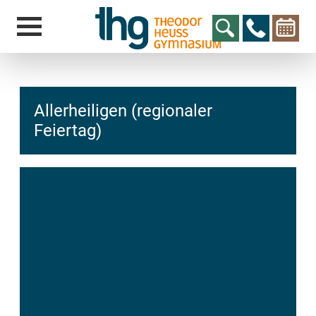
Allerheiligen (regionaler
Feiertag)
hcs
t@elu
id-gh
kalsn
ed.ne