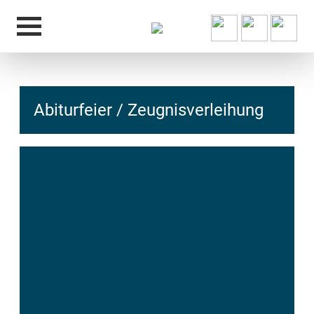
Abiturfeier / Zeugnisverleihung
hcs
t@elu
id-gh
kalsn
ed.ne