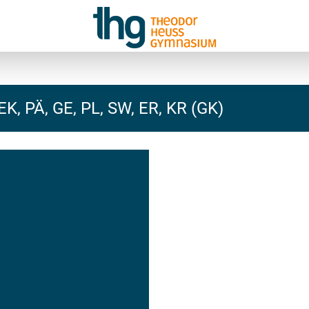
EK, PÄ, GE, PL, SW, ER, KR (GK)