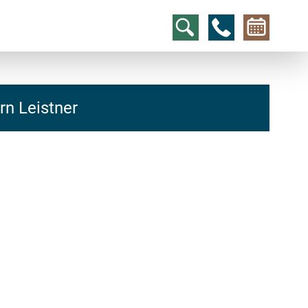
n Leistner
hcs
t@elu
id-gh
kalsn
ed.ne