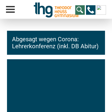
Abgesagt wegen Corona:
Lehrerkonferenz (inkl. DB Abitur)
hcs
t@elu
id-gh
kalsn
ed.ne