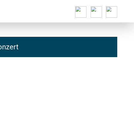
onzert
hcs
t@elu
id-gh
kalsn
ed.ne