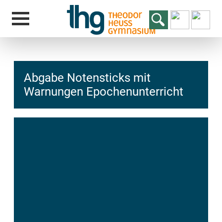
Abgabe Notensticks mit
Warnungen Epochenunterricht
hcs
t@elu
id-gh
kalsn
ed.ne