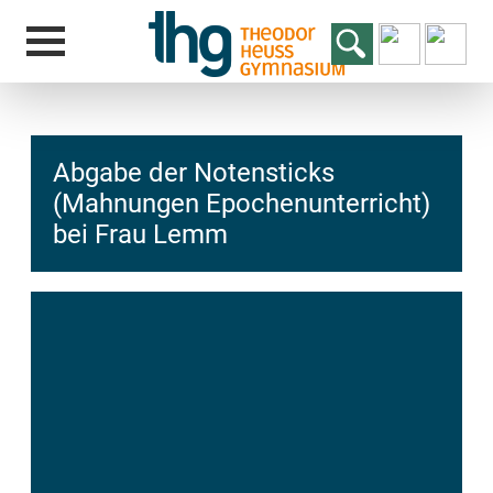
Abgabe der Notensticks
(Mahnungen Epochenunterricht)
bei Frau Lemm
hcs
t@elu
id-gh
kalsn
ed.ne