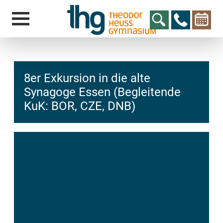
8er Exkursion in die alte
Synagoge Essen (Begleitende
KuK: BOR, CZE, DNB)
hcs
t@elu
id-gh
kalsn
ed.ne