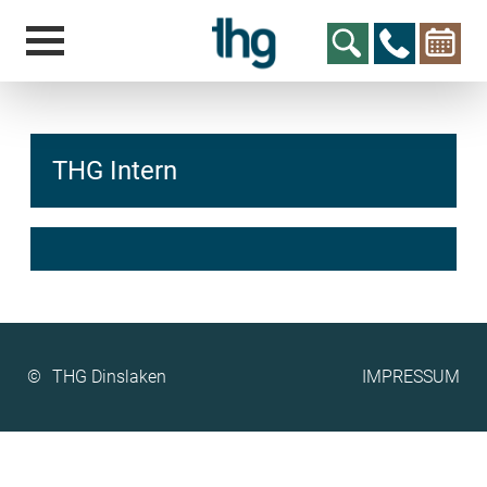
THG Intern
hcs
t@elu
id-gh
kalsn
ed.ne
©
IMPRESSUM