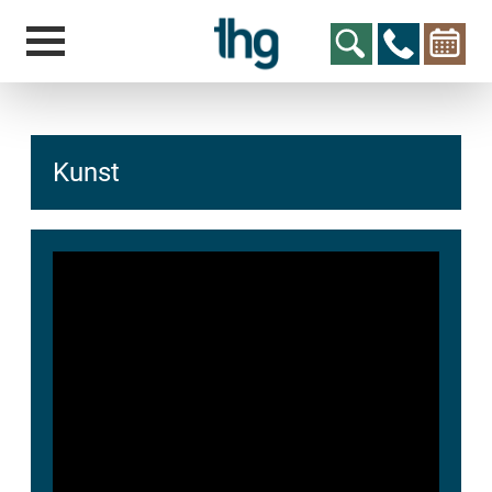
Kunst
hcs
t@elu
id-gh
kalsn
ed.ne