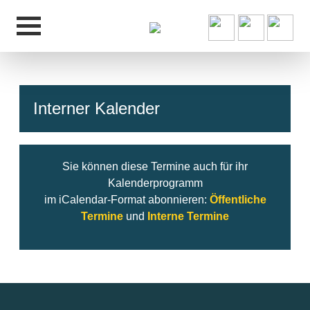
Interner Kalender
hcs
t@elu
id-gh
kalsn
ed.ne
Sie können diese Termine auch für ihr
Kalenderprogramm
im iCalendar-Format abonnieren:
Öffentliche
Termine
und
Interne Termine