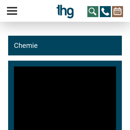
Chemie
hcs
t@elu
id-gh
kalsn
ed.ne