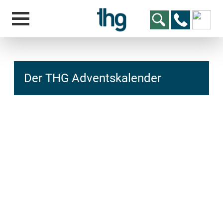
Der THG Adventskalender
hcs
t@elu
id-gh
kalsn
ed.ne