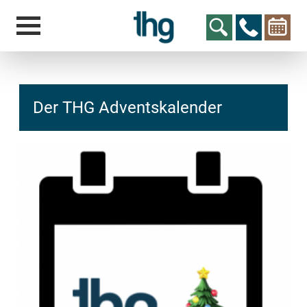
Der THG Adventskalender
hcs
t@elu
id-gh
kalsn
ed.ne