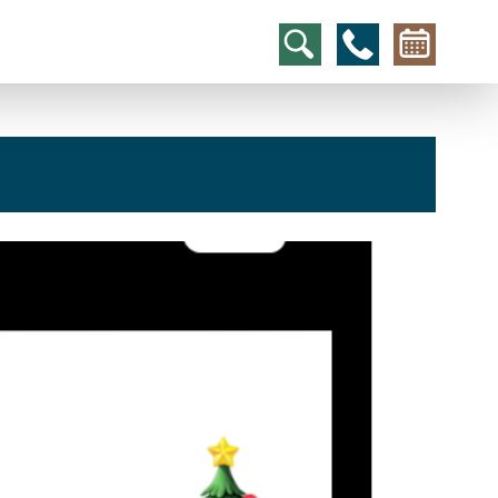
hcs
t@elu
id-gh
kalsn
ed.ne